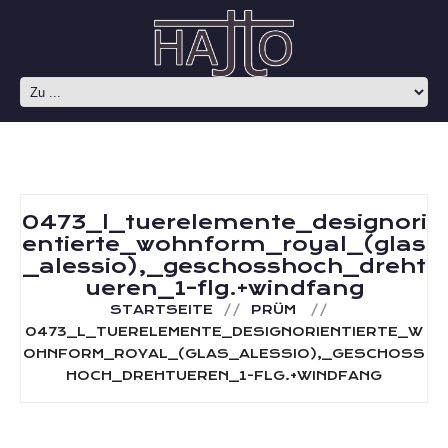
0473_l_tuerelemente_designori
entierte_wohnform_royal_(glas
_alessio),_geschosshoch_dreht
ueren_1-flg.+windfang
STARTSEITE
PRÜM
0473_L_TUERELEMENTE_DESIGNORIENTIERTE_W
OHNFORM_ROYAL_(GLAS_ALESSIO),_GESCHOSS
HOCH_DREHTUEREN_1-FLG.+WINDFANG