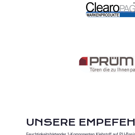
CLEAROPAG GMBH
PRÜM
UNSERE EMPEFE
Feuchtigkeitshärtender 1-Komponenten Klebstoff auf PU-Basis