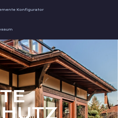
emente Konfigurator
essum
TE
CHUTZ