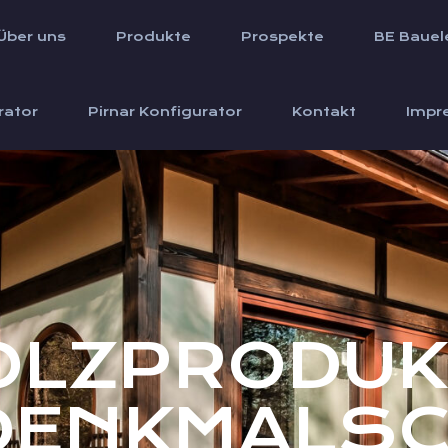
Über uns
Produkte
Prospekte
BE Bauel
rator
Pirnar Konfigurator
Kontakt
Impr
OLZPRODUK
DENKMALS