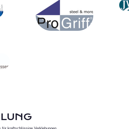
PROGRIFF GMBH
HLUNG
 für kraftschlüssige Verklebungen