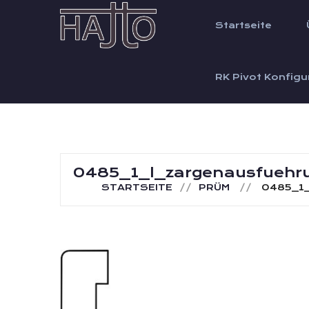
Startseite
RK Pivot Konfigu
0485_1_l_zargenausfuehru
STARTSEITE
PRÜM
0485_1