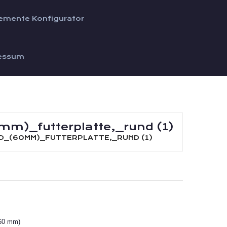
emente Konfigurator
essum
m)_futterplatte,_rund (1)
_(60MM)_FUTTERPLATTE,_RUND (1)
(60 mm)