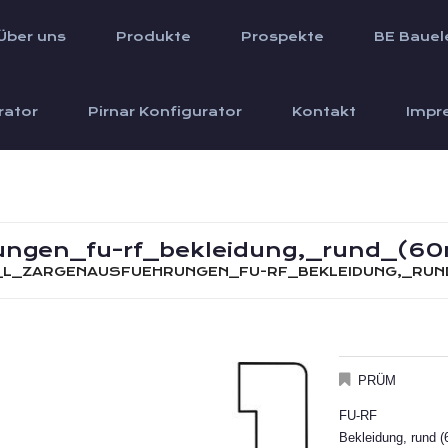
Über uns
Produkte
Prospekte
BE Bauel
rator
Pirnar Konfigurator
Kontakt
Impr
ngen_fu-rf_bekleidung,_rund_(60m
_L_ZARGENAUSFUEHRUNGEN_FU-RF_BEKLEIDUNG,_RUND
PRÜM
FU-RF
Bekleidung, rund 