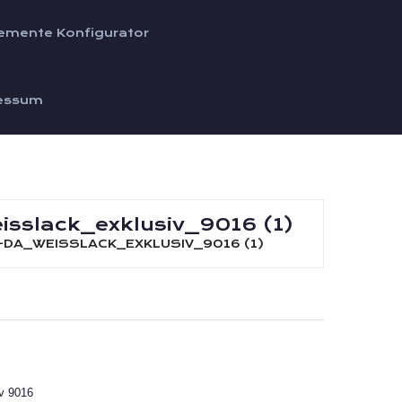
emente Konfigurator
essum
sslack_exklusiv_9016 (1)
A_WEISSLACK_EXKLUSIV_9016 (1)
v 9016