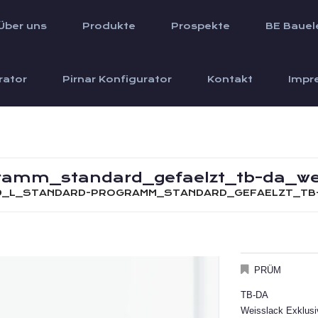
Über uns
Produkte
Prospekte
BE Bauel
rator
Pirnar Konfigurator
Kontakt
Impr
amm_standard_gefaelzt_tb-da_wei
9_L_STANDARD-PROGRAMM_STANDARD_GEFAELZT_TB-D
PRÜM
TB-DA
Weisslack Exklusi