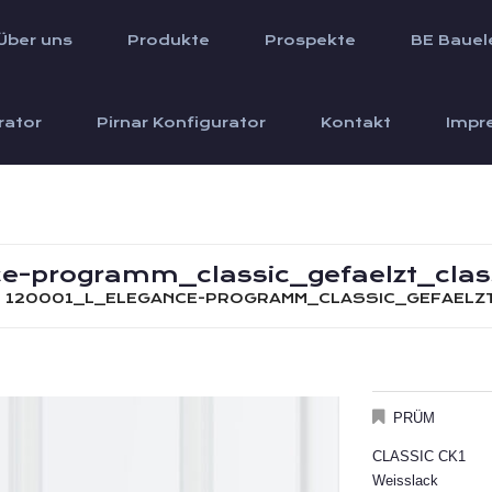
Über uns
Produkte
Prospekte
BE Bauel
rator
Pirnar Konfigurator
Kontakt
Impr
e-programm_classic_gefaelzt_clas
120001_L_ELEGANCE-PROGRAMM_CLASSIC_GEFAELZ
PRÜM
CLASSIC CK1
Weisslack