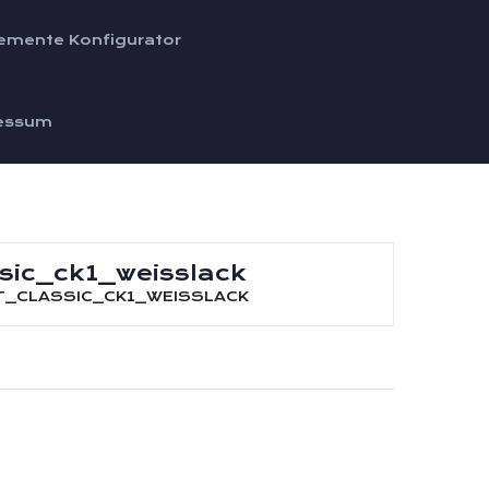
emente Konfigurator
essum
sic_ck1_weisslack
T_CLASSIC_CK1_WEISSLACK