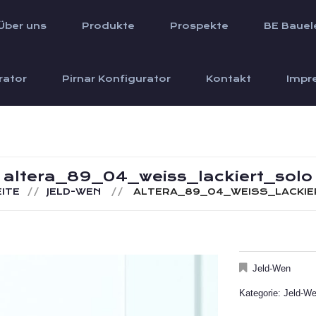
Über uns
Produkte
Prospekte
BE Bauel
rator
Pirnar Konfigurator
Kontakt
Impr
altera_89_04_weiss_lackiert_solo
ITE
JELD-WEN
ALTERA_89_04_WEISS_LACKI
Jeld-Wen
Kategorie: Jeld-We