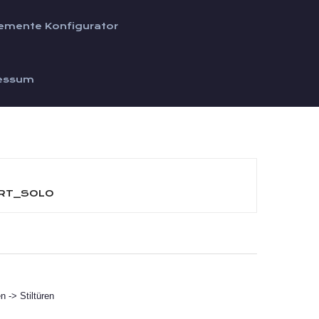
emente Konfigurator
essum
ERT_SOLO
n -> Stiltüren