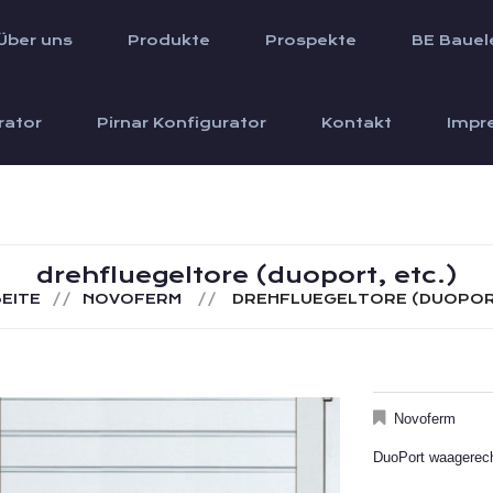
Über uns
Produkte
Prospekte
BE Bauel
rator
Pirnar Konfigurator
Kontakt
Impr
drehfluegeltore (duoport, etc.)
EITE
NOVOFERM
DREHFLUEGELTORE (DUOPORT
Novoferm
DuoPort waagerec