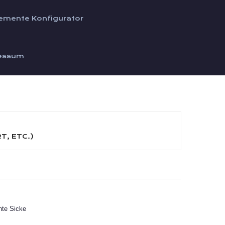
emente Konfigurator
essum
, ETC.)
hte Sicke