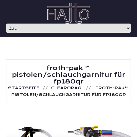
froth-pak™
pistolen/schlauchgarnitur für
fp180qr
STARTSEITE
CLEAROPAG
FROTH-PAK™
PISTOLEN/SCHLAUCHGARNITUR FÜR FP180QR