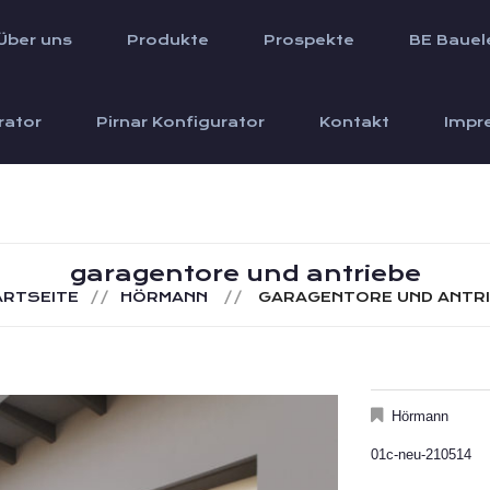
Über uns
Produkte
Prospekte
BE Bauel
rator
Pirnar Konfigurator
Kontakt
Impr
garagentore und antriebe
RTSEITE
HÖRMANN
GARAGENTORE UND ANTR
Hörmann
01c-neu-210514