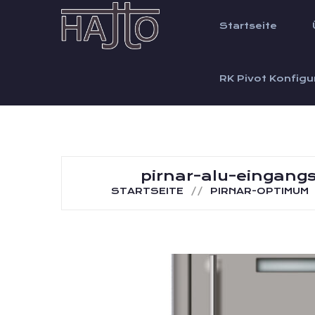
Startseite
RK Pivot Konfigu
pirnar-alu-eingang
STARTSEITE
PIRNAR-OPTIMUM