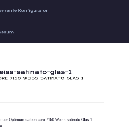
emente Konfigurator
essum
iss-satinato-glas-1
RE-7150-WEISS-SATINATO-GLAS-1
m
gstuer Optimum carbon core 7150 Weiss satinato Glas 1
um