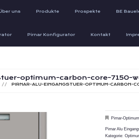
Über uns
Produkte
Prospekte
BE Bauel
rator
Pirnar Konfigurator
Kontakt
Impr
stuer-optimum-carbon-core-7150-we
PIRNAR-ALU-EINGANGSTUER-OPTIMUM-CARBON-CO
Pirnar-Optimu
Pirnar Alu Eingan
Kategorie: Optim