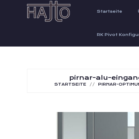
Startseite
RK Pivot Konfigu
pirnar-alu-einga
STARTSEITE
PIRNAR-OPTIMU