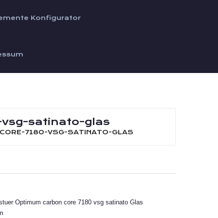
emente Konfigurator
essum
vsg-satinato-glas
-CORE-7180-VSG-SATINATO-GLAS
m
gstuer Optimum carbon core 7180 vsg satinato Glas
um