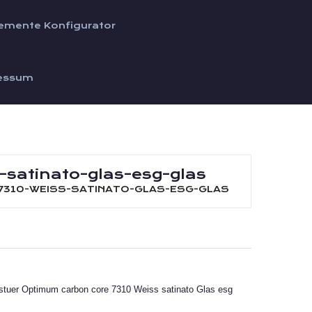
emente Konfigurator
essum
satinato-glas-esg-glas
7310-WEISS-SATINATO-GLAS-ESG-GLAS
m
gstuer Optimum carbon core 7310 Weiss satinato Glas esg