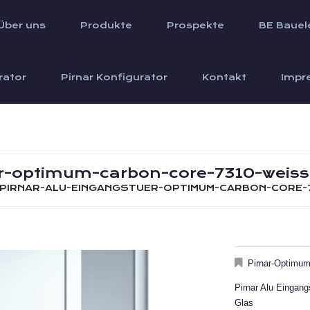
Über uns
Produkte
Prospekte
BE Bauel
rator
Pirnar Konfigurator
Kontakt
Impr
er-optimum-carbon-core-7310-weiss-
PIRNAR-ALU-EINGANGSTUER-OPTIMUM-CARBON-CORE-
Pirnar-Optimu
Pirnar Alu Eingan
Glas