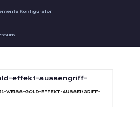
emente Konfigurator
essum
ld-effekt-aussengriff-
31-WEISS-GOLD-EFFEKT-AUSSENGRIFF-