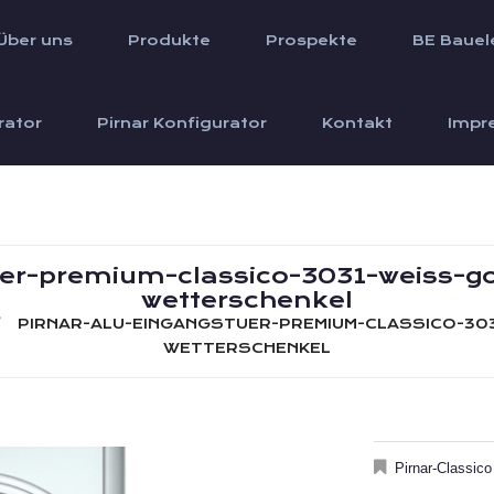
Über uns
Produkte
Prospekte
BE Bauel
rator
Pirnar Konfigurator
Kontakt
Impr
er-premium-classico-3031-weiss-go
wetterschenkel
PIRNAR-ALU-EINGANGSTUER-PREMIUM-CLASSICO-30
WETTERSCHENKEL
Pirnar-Classico