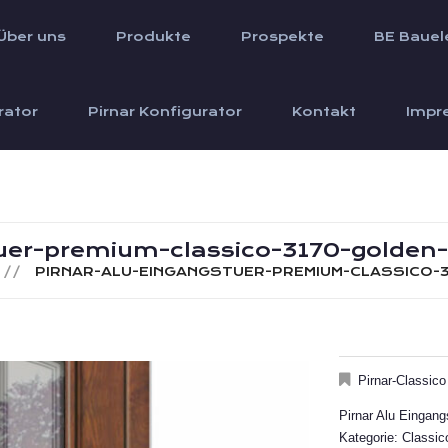
Über uns
Produkte
Prospekte
BE Bauel
rator
Pirnar Konfigurator
Kontakt
Impr
tuer-premium-classico-3170-golden-
PIRNAR-ALU-EINGANGSTUER-PREMIUM-CLASSICO-3
Pirnar-Classico
Pirnar Alu Eingan
Kategorie: Classic