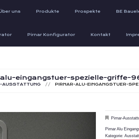
Über uns
Produkte
Prospekte
BE Bauel
rator
Pirnar Konfigurator
Kontakt
Impr
-alu-eingangstuer-spezielle-griffe-9
R-AUSSTATTUNG
PIRNAR-ALU-EINGANGSTUER-SPEZ
Pirnar-Ausstatt
Pirnar Alu Eingangs
Kategorie: Ausstat