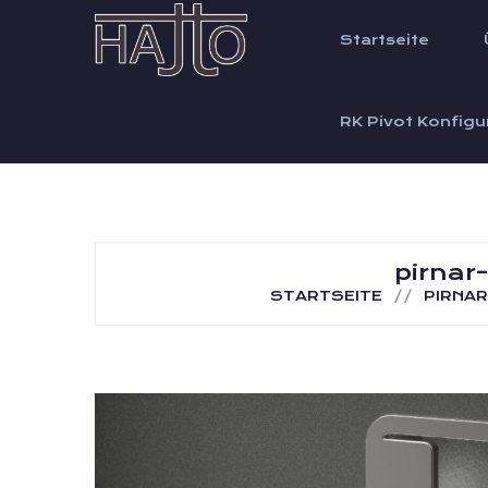
Startseite
RK Pivot Konfigu
pirnar
STARTSEITE
PIRNA