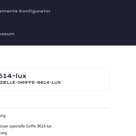
emente Konfigurator
essum
614-lux
IELLE-GRIFFE-9614-LUX
ung
tuer spezielle Griffe 9614 lux
tung