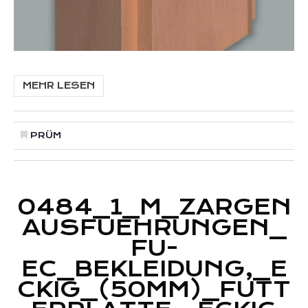
MEHR LESEN
PRÜM
0484_1_M_ZARGEN
AUSFUEHRUNGEN_
FU-
EC_BEKLEIDUNG,_E
CKIG_(50MM)_FUTT